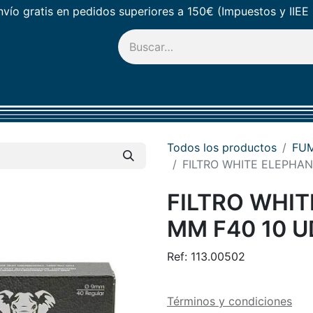
vío gratis en pedidos superiores a 150€ (Impuestos y IIEE 
PEO
MUNDO SHISHA
REGALOS
LIQUIDACIONES
NOTICIAS
Todos los productos
FU
FILTRO WHITE ELEPHAN
FILTRO WHIT
MM F40 10 U
Ref:
113.00502
Términos y condiciones